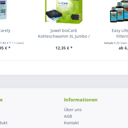
Carely
Juwel bioCarb
Easy Lif
Kohleschwamm XL Jumbo /
Filte
Bioflow 8.0
67,80 € * / 1 Liter)
Inhalt
0.25 Liter
95 € *
12,35 € *
ab 6
ce
Informationen
Über uns
AGB
dukt
Kontakt