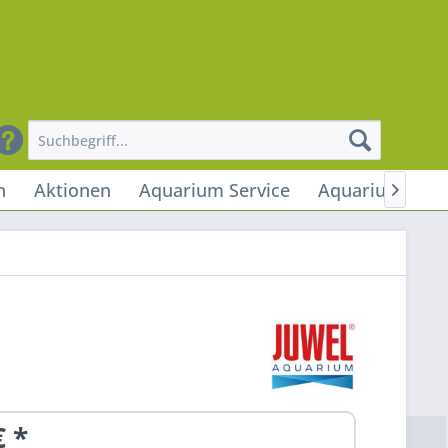
n
Aktionen
Aquarium Service
Aquarium Stud

€ *