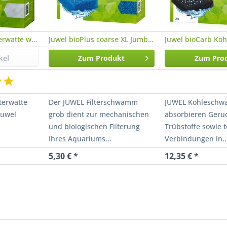
Juwel bioPad XL Filterwatte weiß Jumbo /...
Juwel bioPlus coarse XL Jumbo / Bioflow 8.0
kel
Zum Produkt
Zum Pro
lterwatte
Der JUWEL Filterschwamm
JUWEL Kohlesch
Juwel
grob dient zur mechanischen
absorbieren Geru
und biologischen Filterung
Trübstoffe sowie 
Ihres Aquariums...
Verbindungen in..
5,30 € *
12,35 € *