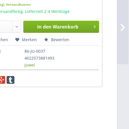
zgl. Versandkosten
ersandfertig, Lieferzeit 2-4 Werktage
In den
Warenkorb
Hinzugefügt
chen
Merken
Bewerten
:
86-JU-0037
4022573881493
Juwel