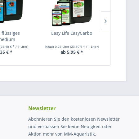
e flüssiges
Easy Life EasyCarbo
Aqua Medic
rmedium
(25,40 € * / 1 Liter)
Inhalt
0.25 Liter
(23,80 € * / 1 Liter)
Inhalt
5 Liter
,35 € *
ab 5,95 € *
ab 1
Newsletter
Abonnieren Sie den kostenlosen Newsletter
und verpassen Sie keine Neuigkeit oder
Aktion mehr von MM-Aquaristik.