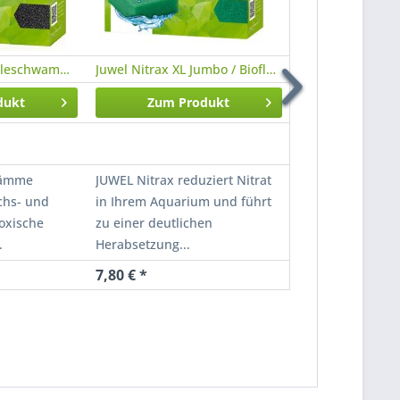
Juwel bioCarb Kohleschwamm XL Jumbo /...
Juwel Nitrax XL Jumbo / Bioflow 8.0
dukt
Zum Produkt
Zum Pr
wämme
JUWEL Nitrax reduziert Nitrat
Der JUWEL Filte
chs- und
in Ihrem Aquarium und führt
dient primär der
toxische
zu einer deutlichen
Filterung Ihres
.
Herabsetzung...
und...
7,80 € *
5,00 € *