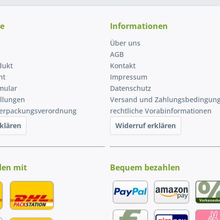
ce
Informationen
Über uns
AGB
dukt
Kontakt
ht
Impressum
mular
Datenschutz
ellungen
Versand und Zahlungsbedingun
Verpackungsverordnung
rechtliche Vorabinformationen
klären
Widerruf erklären
den mit
Bequem bezahlen