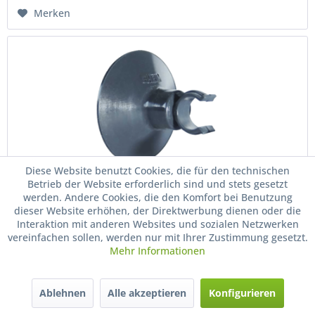
Merken
Diese Website benutzt Cookies, die für den technischen
Betrieb der Website erforderlich sind und stets gesetzt
werden. Andere Cookies, die den Komfort bei Benutzung
Eheim Sauger mit Klemmbügel
dieser Website erhöhen, der Direktwerbung dienen oder die
Interaktion mit anderen Websites und sozialen Netzwerken
Eheim Sauger mit Klemmbügel erhalten Sie in 9/12, 12/16,
vereinfachen sollen, werden nur mit Ihrer Zustimmung gesetzt.
16/22 und 25/34.
Mehr Informationen
Ablehnen
Alle akzeptieren
Konfigurieren
ab 6,20 € *