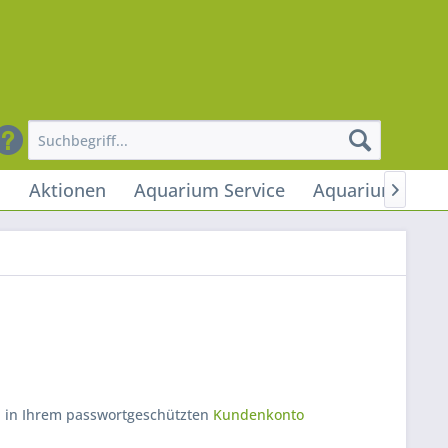
n
Aktionen
Aquarium Service
Aquarium Stud

c. in Ihrem passwortgeschützten
Kundenkonto