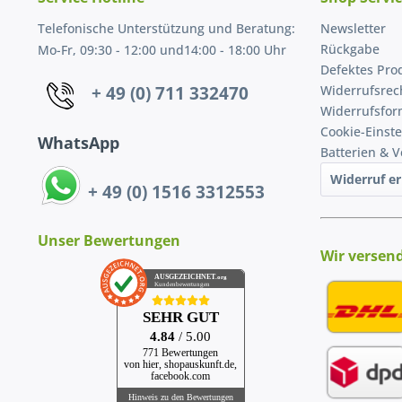
Telefonische Unterstützung und Beratung:
Newsletter
Rückgabe
Mo-Fr, 09:30 - 12:00 und14:00 - 18:00 Uhr
Defektes Pro
+ 49 (0) 711 332470
Widerrufsrec
Widerrufsfor
Cookie-Einst
WhatsApp
Batterien & 
Widerruf er
+ 49 (0) 1516 3312553
Unser Bewertungen
Wir versen
AUSGEZEICHNET
.org
Kundenbewertungen
SEHR GUT
4.84
/ 5.00
771 Bewertungen
von hier, shopauskunft.de,
facebook.com
Hinweis zu den Bewertungen