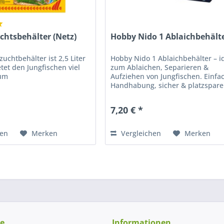
chtsbehälter (Netz)
Hobby Nido 1 Ablaichbehält
zuchtbehälter ist 2,5 Liter
Hobby Nido 1 Ablaichbehälter – i
tet den Jungfischen viel
zum Ablaichen, Separieren &
um
Aufziehen von Jungfischen. Einfa
Handhabung, sicher & platzspare
Jetzt online kaufen!
7,20 € *
hen
Merken
Vergleichen
Merken
ce
Informationen