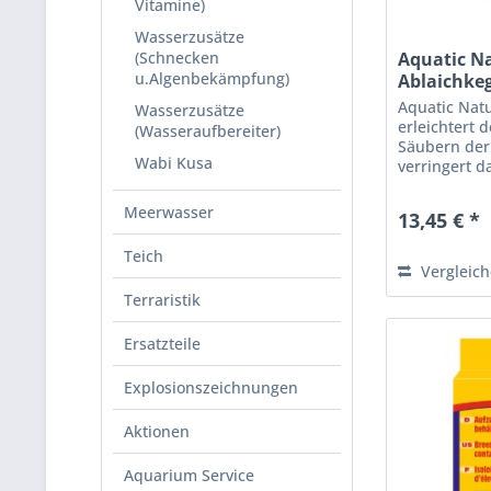
Vitamine)
Wasserzusätze
(Schnecken
Aquatic N
u.Algenbekämpfung)
Ablaichke
Aquatic Nat
Wasserzusätze
erleichtert 
(Wasseraufbereiter)
Säubern der
Wabi Kusa
verringert d
Laichverpilz
Meerwasser
13,45 € *
Teich
Vergleic
Terraristik
Ersatzteile
Explosionszeichnungen
Aktionen
Aquarium Service