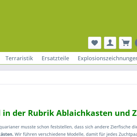
Terraristik
Ersatzteile
Explosionszeichnunge
d in der Rubrik Ablaichkasten und 
uarianer musste schon feststellen, dass sich andere Zierfische di
kästen.
Wir führen verschiedene Modelle, damit für jedes Zuchtpaa