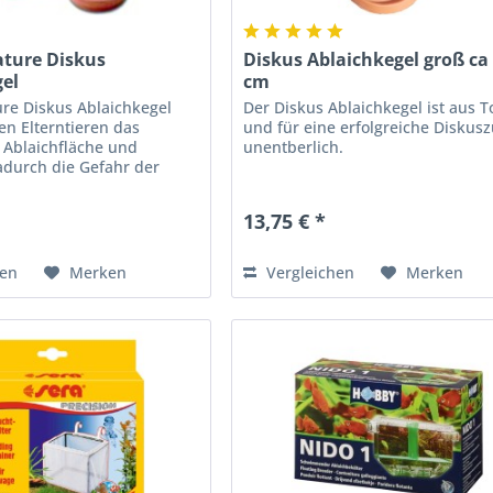
ature Diskus
Diskus Ablaichkegel groß ca
gel
cm
ure Diskus Ablaichkegel
Der Diskus Ablaichkegel ist aus T
den Elterntieren das
und für eine erfolgreiche Diskus
 Ablaichfläche und
unentberlich.
adurch die Gefahr der
ung.
13,75 € *
hen
Merken
Vergleichen
Merken