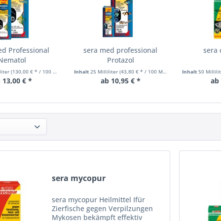
d Professional
sera med professional
sera 
Nematol
Protazol
liter
(130,00 € * / 100 Milliliter)
Inhalt
25 Milliliter
(43,80 € * / 100 Milliliter)
Inhalt
50 Millili
 13,00 € *
ab 10,95 € *
ab 
sera mycopur
sera mycopur Heilmittel Ifür
Zierfische gegen Verpilzungen
Mykosen bekämpft effektiv