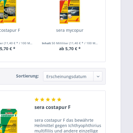
costapur F
sera mycopur
ter
(11,40 € * / 100 Milliliter)
Inhalt
50 Milliliter
(11,40 € * / 100 Milliliter)
5,70 € *
ab 5,70 € *
Sortierung:
sera costapur F
sera costapur F das bewährte
Heilmittel gegen Ichthyophthirius
multifiliis und andere einzellige