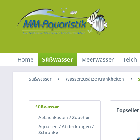
Home
Süßwasser
Meerwasser
Teich
Süßwasser
Wasserzusätze Krankheiten
Süßwasser
Topseller
Ablaichkästen / Zubehör
Aquarien / Abdeckungen /
Schränke