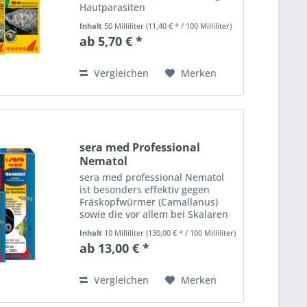
Hautparasiten
Inhalt
50 Milliliter
(11,40 € * / 100 Milliliter)
ab 5,70 € *
Vergleichen
Merken
sera med Professional
Nematol
sera med professional Nematol
ist besonders effektiv gegen
Fräskopfwürmer (Camallanus)
sowie die vor allem bei Skalaren
und Diskus auftretenden
Inhalt
10 Milliliter
(130,00 € * / 100 Milliliter)
Haarwürmer der Gattung
ab 13,00 € *
Capillaria.
Vergleichen
Merken