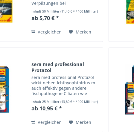
Verpilzungen bei
Süßwasserfischen
Inhalt
50 Milliliter
(11,40 € * / 100 Milliliter)
ab 5,70 € *
Vergleichen
Merken
sera med professional
Protazol
sera med professional Protazol
wirkt neben Ichthyophthirius m.
auch effektiv gegen andere
fischpathogene Ciliaten wie
Trichodina sp. und Chilodonella
Inhalt
25 Milliliter
(43,80 € * / 100 Milliliter)
sp.
ab 10,95 € *
Vergleichen
Merken