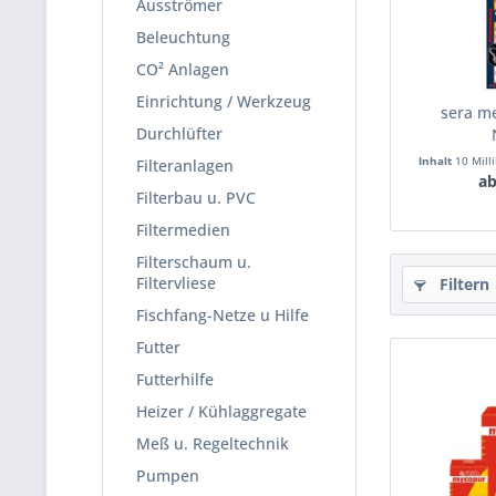
Ausströmer
Beleuchtung
CO² Anlagen
Einrichtung / Werkzeug
sera me
Durchlüfter
Inhalt
10 Milli
Filteranlagen
ab
Filterbau u. PVC
Filtermedien
Filterschaum u.
Filtervliese
Filtern
Fischfang-Netze u Hilfe
Futter
Futterhilfe
Heizer / Kühlaggregate
Meß u. Regeltechnik
Pumpen