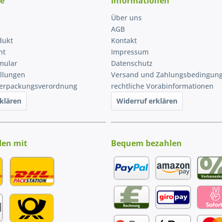
ce
Informationen
Über uns
AGB
dukt
Kontakt
ht
Impressum
mular
Datenschutz
ellungen
Versand und Zahlungsbedingun
Verpackungsverordnung
rechtliche Vorabinformationen
klären
Widerruf erklären
den mit
Bequem bezahlen