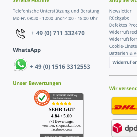
Service Hotline
Shop Servi
Telefonische Unterstützung und Beratung:
Newsletter
Rückgabe
Mo-Fr, 09:30 - 12:00 und14:00 - 18:00 Uhr
Defektes Pro
+ 49 (0) 711 332470
Widerrufsrec
Widerrufsfor
Cookie-Einst
WhatsApp
Batterien & 
Widerruf er
+ 49 (0) 1516 3312553
Unser Bewertungen
Wir versen
AUSGEZEICHNET
.org
Kundenbewertungen
SEHR GUT
4.84
/ 5.00
771 Bewertungen
von hier, shopauskunft.de,
facebook.com
Hinweis zu den Bewertungen