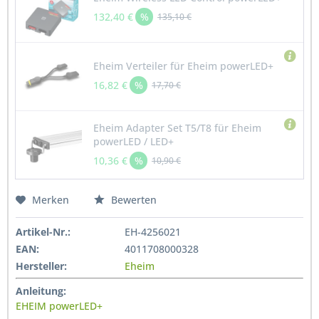
132,40 €
%
135,10 €
Eheim Verteiler für Eheim powerLED+
16,82 €
%
17,70 €
Eheim Adapter Set T5/T8 für Eheim
powerLED / LED+
10,36 €
%
10,90 €
Merken
Bewerten
Artikel-Nr.:
EH-4256021
EAN:
4011708000328
Hersteller:
Eheim
Anleitung:
EHEIM powerLED+